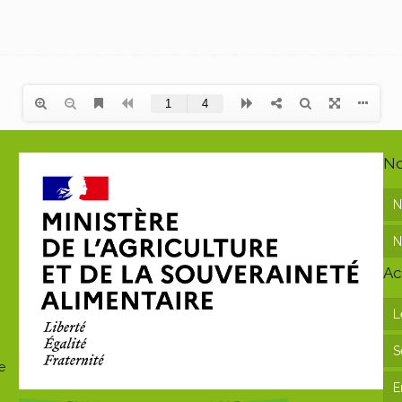
No
N
N
Ac
L
S
e
E