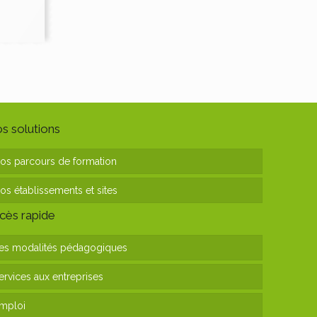
s solutions
os parcours de formation
os établissements et sites
cès rapide
es modalités pédagogiques
ervices aux entreprises
mploi