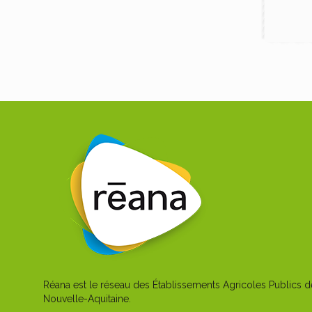
Réana est le réseau des Établissements Agricoles Publics d
Nouvelle-Aquitaine.