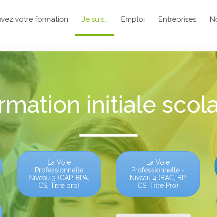
vez votre formation
Je suis…
Emploi
Entreprises
N
rmation initiale scola
La Voie
La Voie
Professionnelle
Professionnelle -
Niveau 3 (CAP, BPA,
Niveau 4 (BAC, BP,
CS, Titre pro)
CS, Titre Pro)