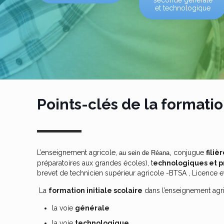
seconde générale
et technologique
Points-clés de la formation
L’enseignement agricole,
conjugue
fili
au sein de Réana,
préparatoires aux grandes écoles), t
echnologiques et p
brevet de technicien supérieur agricole -BTSA , Licence e
La
formation initiale scolaire
dans l’enseignement agri
la voie
générale
la voie
technologique