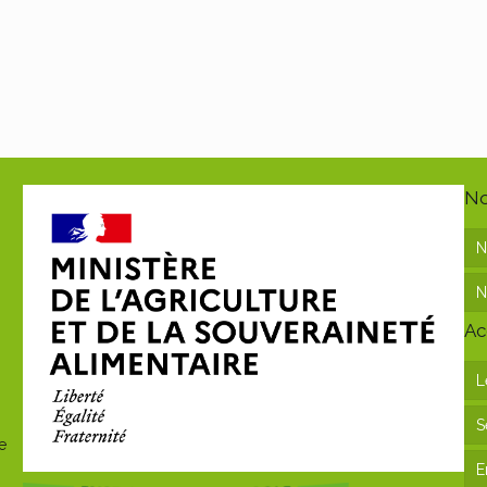
No
N
N
Ac
L
S
e
E