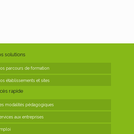
s solutions
os parcours de formation
os établissements et sites
cès rapide
es modalités pédagogiques
ervices aux entreprises
mploi