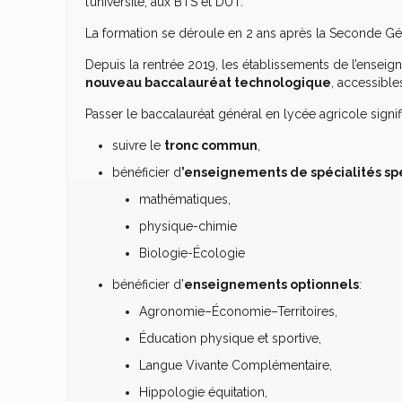
l’université, aux BTS et DUT.
La formation se déroule en 2 ans après la Seconde Gé
Depuis la rentrée 2019, les établissements de l’ense
nouveau baccalauréat technologique
, accessibl
Passer le baccalauréat général en lycée agricole signifi
suivre le
tronc commun
,
bénéficier d
’enseignements de spécialités sp
mathématiques,
physique-chimie
Biologie-Écologie
bénéficier d’
enseignements optionnels
:
Agronomie–Économie–Territoires,
Éducation physique et sportive,
Langue Vivante Complémentaire,
Hippologie équitation,