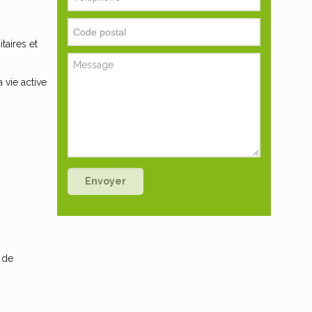
taires et
 vie active
Envoyer
t de