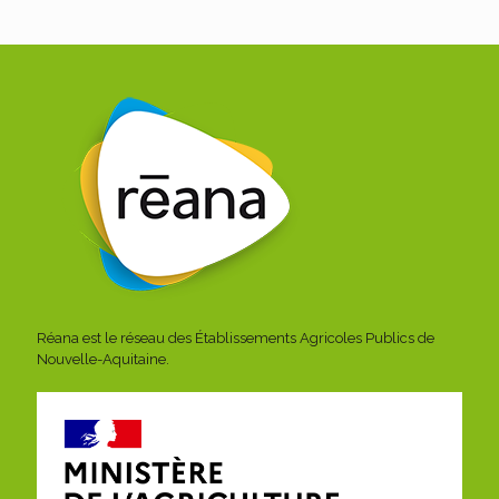
Réana est le réseau des Établissements Agricoles Publics de
Nouvelle-Aquitaine.