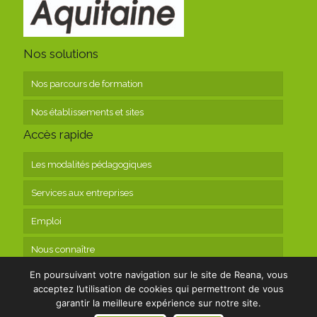
Nos solutions
Nos parcours de formation
Nos établissements et sites
Accès rapide
Les modalités pédagogiques
Services aux entreprises
Emploi
Nous connaître
En poursuivant votre navigation sur le site de Reana, vous
Contact
acceptez l’utilisation de cookies qui permettront de vous
garantir la meilleure expérience sur notre site.