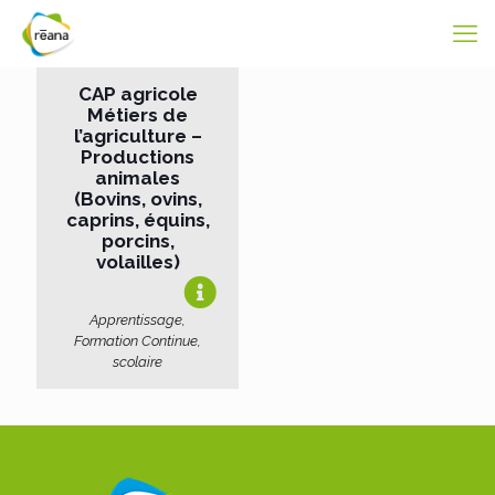
CAP agricole
Métiers de
l’agriculture –
Productions
animales
(Bovins, ovins,
caprins, équins,
porcins,
volailles)
Apprentissage,
Formation Continue,
scolaire