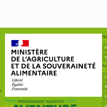
No
N
N
Ac
L
S
e
E
N