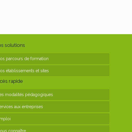
s solutions
os parcours de formation
os établissements et sites
cès rapide
es modalités pédagogiques
ervices aux entreprises
mploi
ous connaître