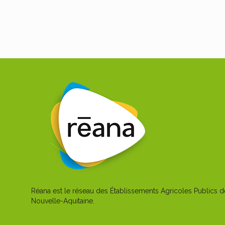
Réana est le réseau des Établissements Agricoles Publics d
Nouvelle-Aquitaine.