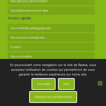
Nos parcours de formation
Nos établissements et sites
Accès rapide
Les modalités pédagogiques
Services aux entreprises
Emploi
Nous connaître
En poursuivant votre navigation sur le site de Reana, vous
Contact
acceptez l’utilisation de cookies qui permettront de vous
garantir la meilleure expérience sur notre site.
J'accepte
Non
Politique de confidentialité
© 2019 Reana
|
Mentions légales