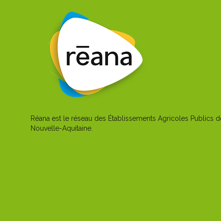
Réana est le réseau des Établissements Agricoles Publics d
Nouvelle-Aquitaine.