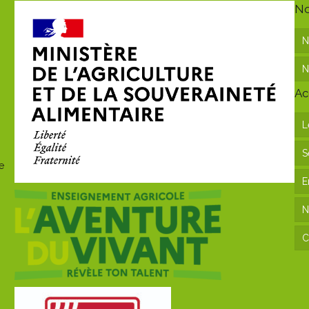
No
N
N
Ac
L
S
e
E
N
C