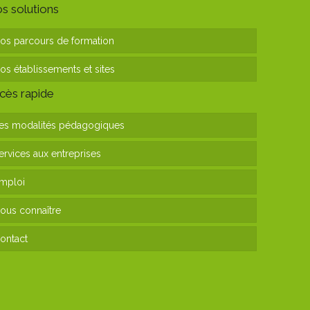
s solutions
os parcours de formation
os établissements et sites
cès rapide
es modalités pédagogiques
ervices aux entreprises
mploi
ous connaître
ontact