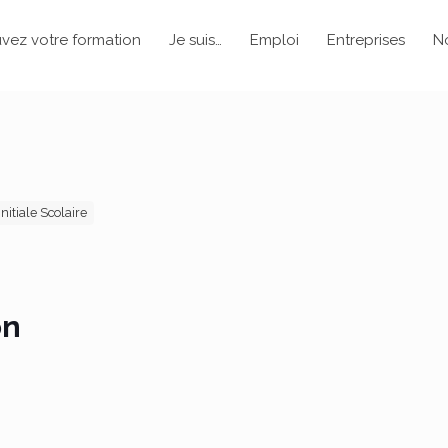
vez votre formation
Je suis…
Emploi
Entreprises
N
nitiale Scolaire
on