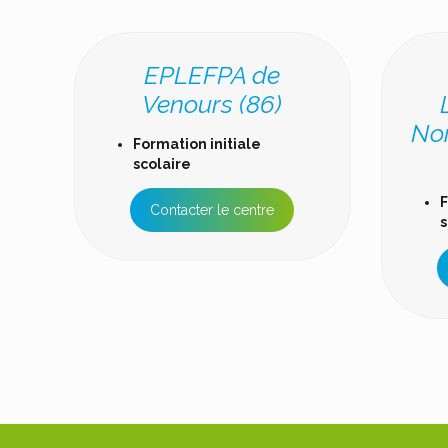
EPLEFPA de
Venours (86)
No
Formation initiale
scolaire
F
Contacter le centre
s