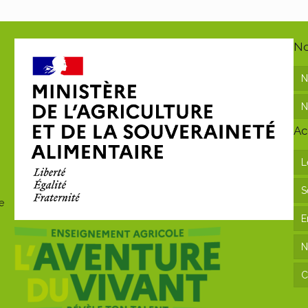
No
N
N
Ac
L
S
e
E
N
C