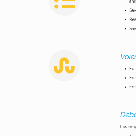
ani
Sav
Réa
Sav
Voie
For
For
For
Débo
Les emp