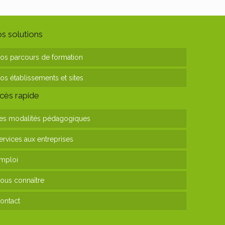
s solutions
os parcours de formation
os établissements et sites
cès rapide
es modalités pédagogiques
ervices aux entreprises
mploi
ous connaître
ontact