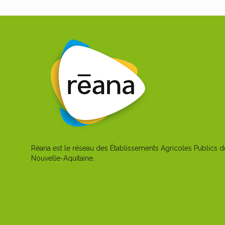
Réana est le réseau des Établissements Agricoles Publics d
Nouvelle-Aquitaine.