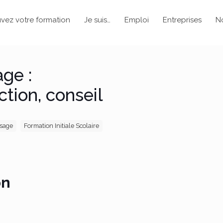
vez votre formation
Je suis…
Emploi
Entreprises
N
ge :
tion, conseil
ssage
Formation Initiale Scolaire
on