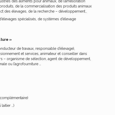
dustries des aliments pour animaux, de l’amélioration
es produits, de la commercialisation des produits animaux
mpact des élevages, de la recherche – développement…
 d’élevages spécialisés, de systèmes d’élevage
lture »
 conducteur de travaux, responsable d’élevage),
ionnement et services, animateur et conseiller dans
urs – organisme de sélection, agent de développement,
male ou l’agrofourniture …
u complémentaire)
laitier …)