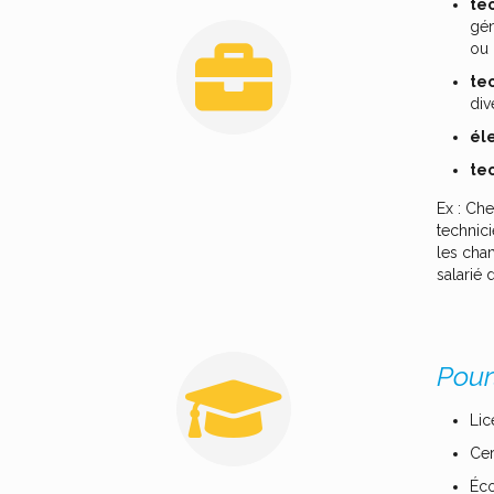
tec
gén
ou 
tec
div
él
tec
Ex : Che
technic
les cha
salarié 
Pour
Lic
Cer
Éco