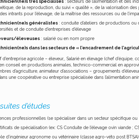
hnicien(ne)s très spécialisés
: secteurs de l’alimentation et des in
étique, de la reproduction, du suivi « qualité », de la valorisation d
des intrants pour l’élevage, de la maîtrise des ressources ou de l’i
hnicien(ne)s généralistes
: conduite d’ateliers de productions ou
ersifiés et de conduite d’entreprises d’élevage
eveurs/éleveuses
: salarié ou en nom propre
hnicien(ne)s dans les secteurs de « l’encadrement de l’agricu
f d’entreprise agricole – éleveur,, Salarié en élevage (chef d’équipe,
ien conseil en productions animales, technico-commercial en approvis
mbres d’agriculture, animateur d’associations – groupements d’éleve
dans une coopérative ou entreprise spécialisée dans l’alimentation ani
suites d’études
ences professionnelles (se spécialiser dans un secteur spécifique o
tificats de spécialisation (ex: CS Conduite de l’élevage ovin viande ; CS 
le d’ingénieur agronome ou vétérinaire (classe agro-véto post BTSA)