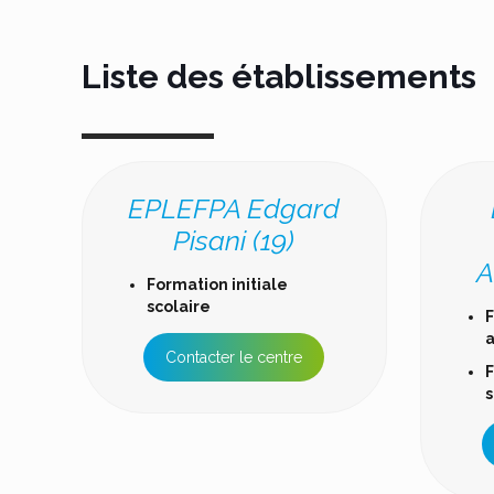
Liste des établissements
EPLEFPA Edgard
Pisani (19)
A
Formation initiale
scolaire
F
a
Contacter le centre
F
s