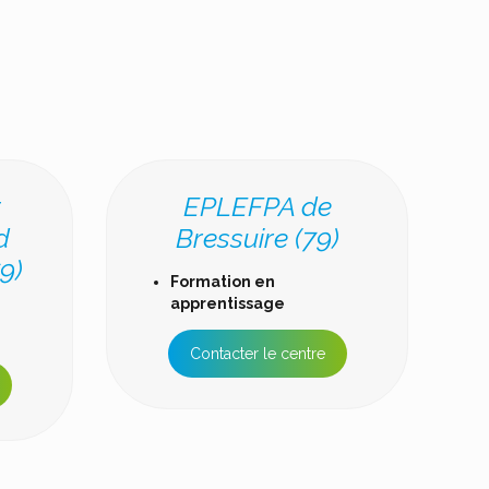
t
EPLEFPA de
d
Bressuire (79)
9)
Formation en
apprentissage
Contacter le centre