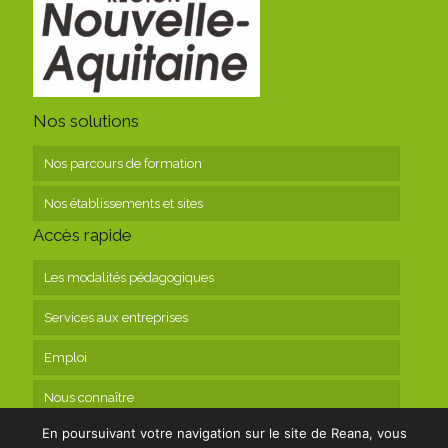
Nos solutions
Nos parcours de formation
Nos établissements et sites
Accès rapide
Les modalités pédagogiques
Services aux entreprises
Emploi
Nous connaître
En poursuivant votre navigation sur le site de Reana, vous
Contact