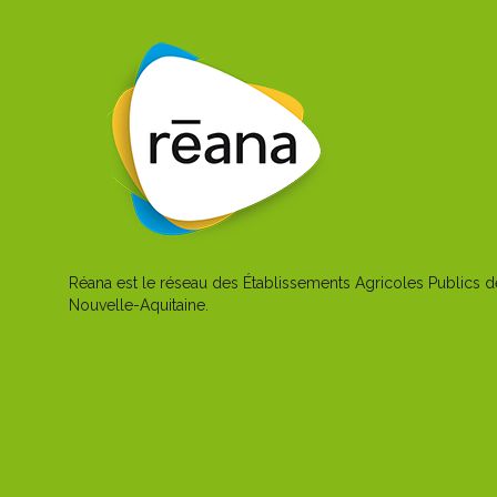
Réana est le réseau des Établissements Agricoles Publics d
Nouvelle-Aquitaine.