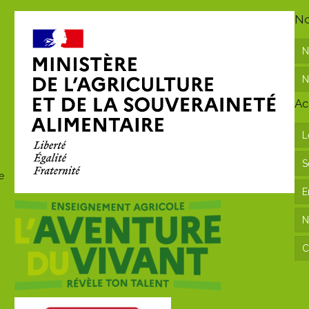
No
N
N
Ac
L
S
e
E
N
C