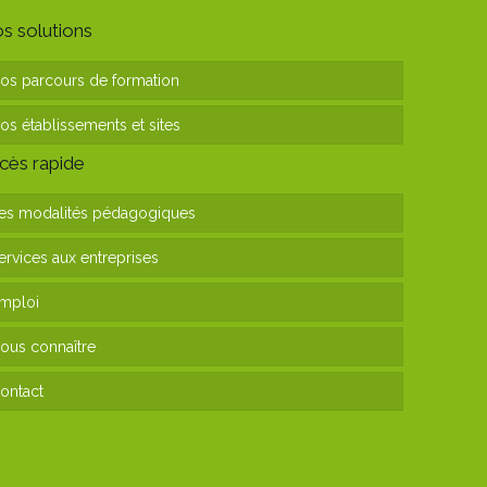
s solutions
os parcours de formation
os établissements et sites
cès rapide
es modalités pédagogiques
ervices aux entreprises
mploi
ous connaître
ontact