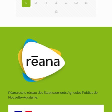
1
2
3
4
…
10
11
12
Réana est le réseau des Établissements Agricoles Publics de
Nouvelle-Aquitaine.