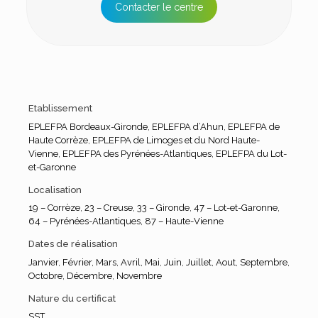
Contacter le centre
Etablissement
EPLEFPA Bordeaux-Gironde
,
EPLEFPA d’Ahun
,
EPLEFPA de
Haute Corrèze
,
EPLEFPA de Limoges et du Nord Haute-
Vienne
,
EPLEFPA des Pyrénées-Atlantiques
,
EPLEFPA du Lot-
et-Garonne
Localisation
19 – Corrèze
,
23 – Creuse
,
33 – Gironde
,
47 – Lot-et-Garonne
,
64 – Pyrénées-Atlantiques
,
87 – Haute-Vienne
Dates de réalisation
Janvier
,
Février
,
Mars
,
Avril
,
Mai
,
Juin
,
Juillet
,
Aout
,
Septembre
,
Octobre
,
Décembre
,
Novembre
Nature du certificat
SST