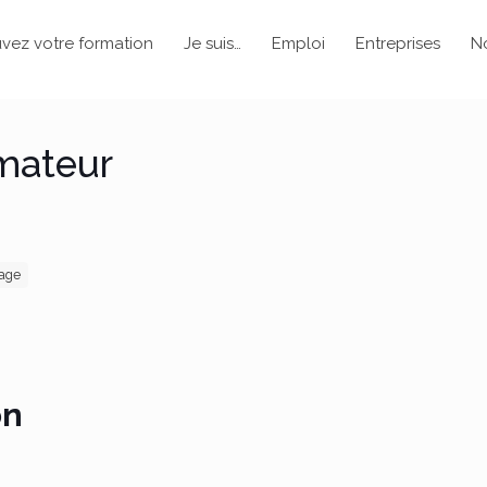
vez votre formation
Je suis…
Emploi
Entreprises
N
imateur
age
on