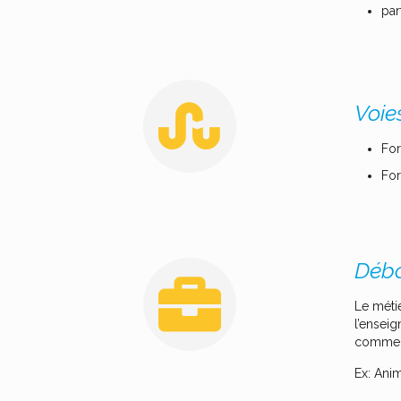
par
Voie
For
For
Débo
Le méti
l’enseig
commer
Ex: Anim