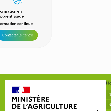
(87)
ormation en
pprentissage
ormation continue
Contacter le centre
No
N
N