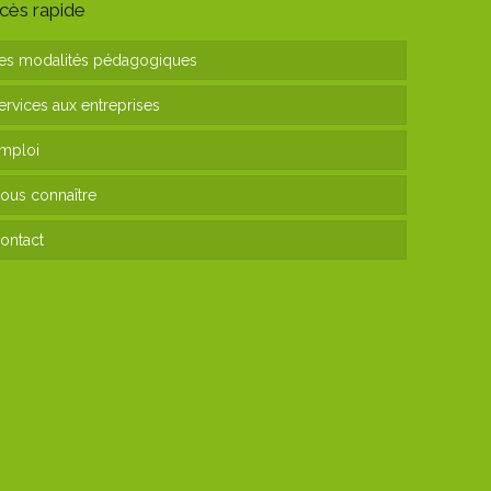
cès rapide
es modalités pédagogiques
ervices aux entreprises
mploi
ous connaître
ontact