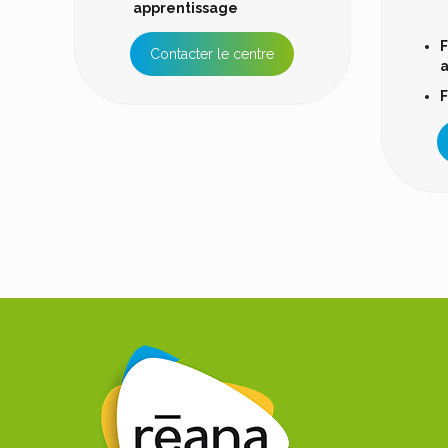
apprentissage
F
Contacter le centre
a
F