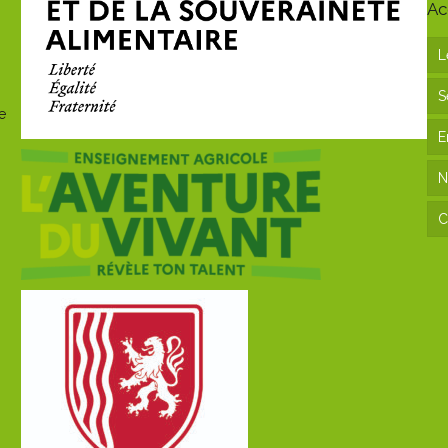
Ac
L
S
e
E
N
C