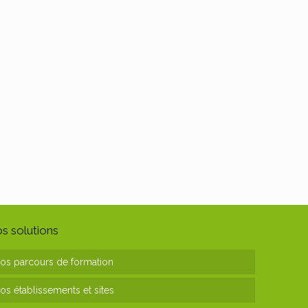
s solutions
os parcours de formation
os établissements et sites