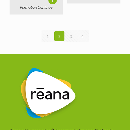
Formation Continue
1
2
3
4