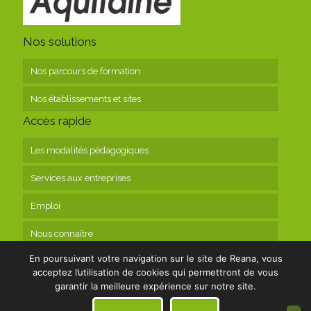
Nos solutions
Nos parcours de formation
Nos établissements et sites
Accès rapide
Les modalités pédagogiques
Services aux entreprises
Emploi
Nous connaître
En poursuivant votre navigation sur le site de Reana, vous
Contact
acceptez l’utilisation de cookies qui permettront de vous
garantir la meilleure expérience sur notre site.