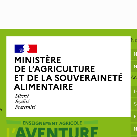
No
N
N
Ac
L
S
e
E
N