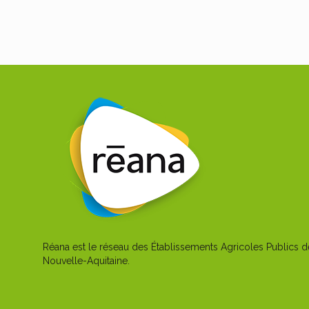
Réana est le réseau des Établissements Agricoles Publics d
Nouvelle-Aquitaine.