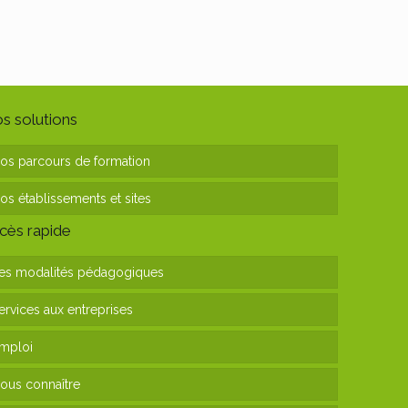
s solutions
os parcours de formation
os établissements et sites
cès rapide
es modalités pédagogiques
ervices aux entreprises
mploi
ous connaître