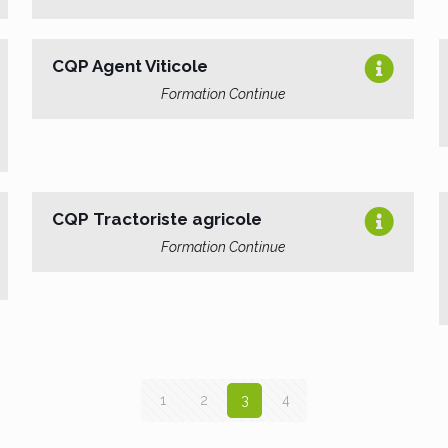
CQP Agent Viticole
Formation Continue
CQP Tractoriste agricole
Formation Continue
1
2
3
4