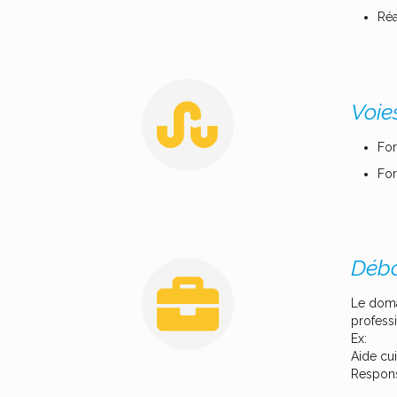
Réa
Voie
For
For
Débo
Le domai
professi
Ex:
Aide cui
Responsa