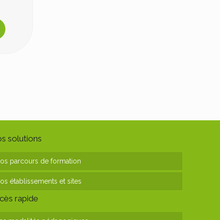
s solutions
os parcours de formation
os établissements et sites
cès rapide