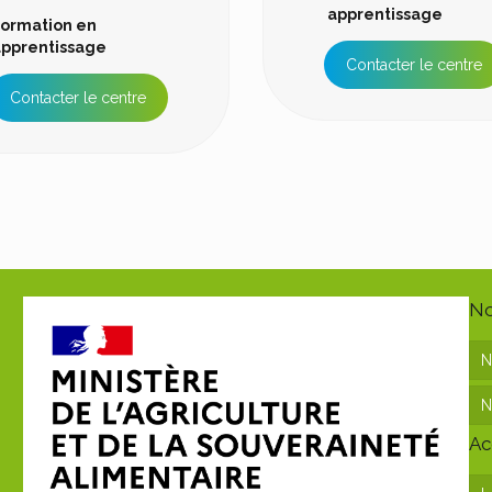
apprentissage
ormation en
pprentissage
Contacter le centre
Contacter le centre
No
N
N
Ac