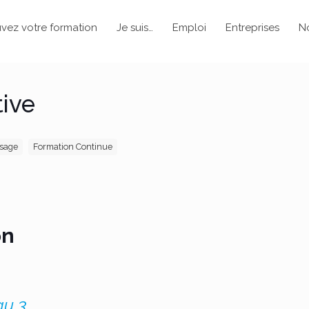
vez votre formation
Je suis…
Emploi
Entreprises
N
tive
ssage
Formation Continue
on
au 3