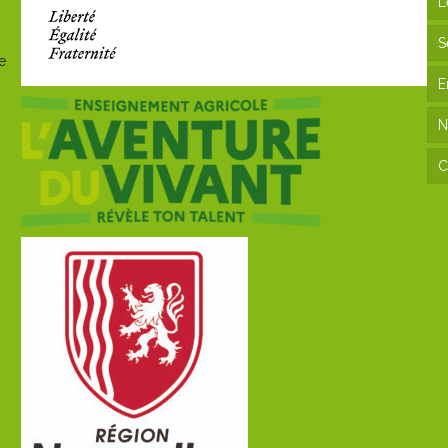
L
S
e
E
N
C