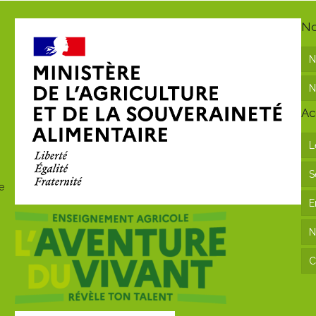
No
N
N
Ac
L
S
e
E
N
C