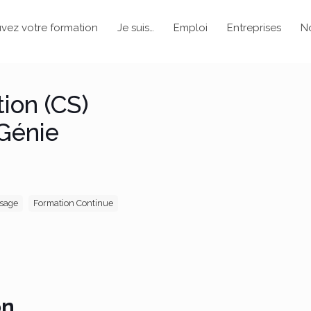
vez votre formation
Je suis…
Emploi
Entreprises
N
tion (CS)
Génie
ssage
Formation Continue
on