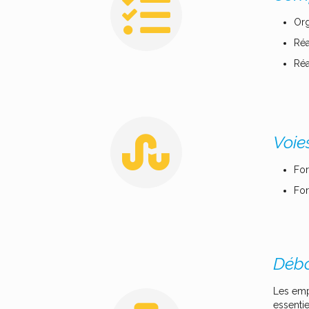
Org
Réa
Réa
Voie
For
For
Débo
Les empl
essentie