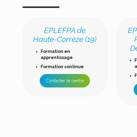
EPLEFPA de
EP
Haute-Corrèze (19)
D
Formation en
apprentissage
F
a
Formation continue
F
Contacter le centre