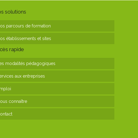
s solutions
os parcours de formation
os établissements et sites
cès rapide
es modalités pédagogiques
ervices aux entreprises
mploi
ous connaître
ontact