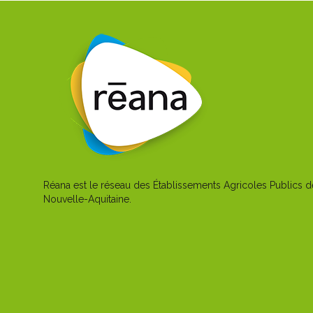
Réana est le réseau des Établissements Agricoles Publics d
Nouvelle-Aquitaine.