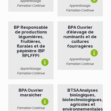
Apprentissage,
Formation Continue
Apprentissage,
Formation Continue
BP Responsable
BPA Ouvrier
de productions
d’élevage de
légumières,
ruminants et de
fruitières,
cultures
florales et de
fourragères
pépinière (BP
RPLFFP)
Apprentissage,
Formation Continue
Apprentissage,
Formation Continue
BPA Ouvrier
BTSA Analyses
maraîcher
biologiques,
biotechnologiques,
agricoles et
Formation Continue
environnementales