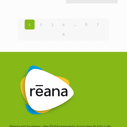
1
2
3
4
…
6
7
8
Réana est le réseau des Établissements Agricoles Publics de